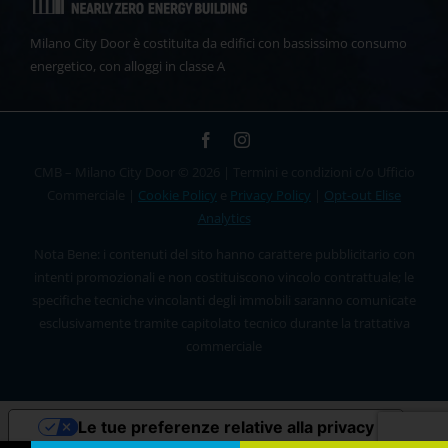
Milano City Door è costituita da edifici con bassissimo consumo
energetico, con alloggi in classe A
CMB – Milano City Door © 2026 | Termini e condizioni c/o Ufficio
Commerciale |
Cookie Policy
e
Privacy Policy
|
Opt-out Elise
Analytics
Nota Bene: i contenuti del sito hanno carattere pubblicitario con
intenti promozionali e non costituiscono vincolo contrattuale; le
specifiche tecniche vincolanti degli immobili saranno comunicate
esclusivamente tramite capitolato tecnico durante la trattativa
commerciale
Le tue preferenze relative alla privacy