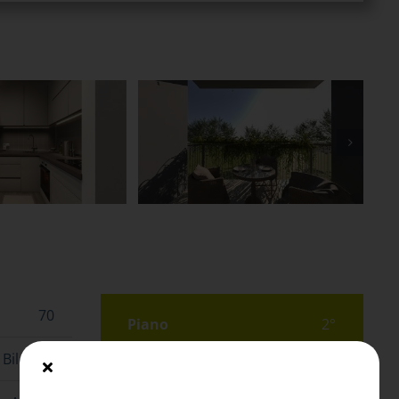
70
Piano
2°
Bilocale
Altri piani
Sì