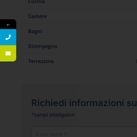
Cucina
Camere
←
Bagni
Disimpegno
Terrazzino
Richiedi informazioni 
*campi obbligatori