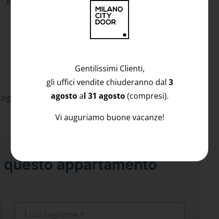
A vista
1
1
Edificio
Lotto 2
Gentilissimi Clienti,
1
gli uffici vendite chiuderanno dal
3
Data consegna
12/2026
agosto
a
l 31 agosto
(compresi).
Loggiato
Vi auguriamo buone vacanze!
su questo appartamento