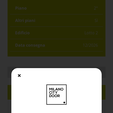
Piano
2°
Altri piani
Sì
Edificio
Lotto 2
Data consegna
12/2026
Richiedi informazioni
TUTTI I VANTAGGI
ABITAZIONI SU MISURA